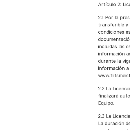
Artículo 2: Lic
2.1 Por la pre
transferible y 
condiciones es
documentación
incluidas las 
información ad
durante la vig
www.flitsmeist
2.2 La Licenci
finalizará aut
Equipo.
2.3 La Licenci
La duración de