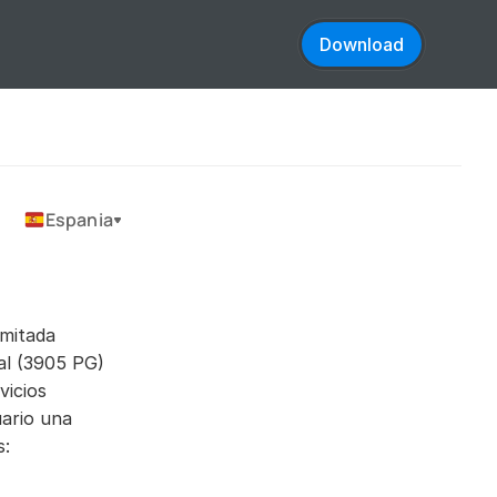
Download
Espania
mitada 
al (3905 PG) 
icios 
ario una 
s: