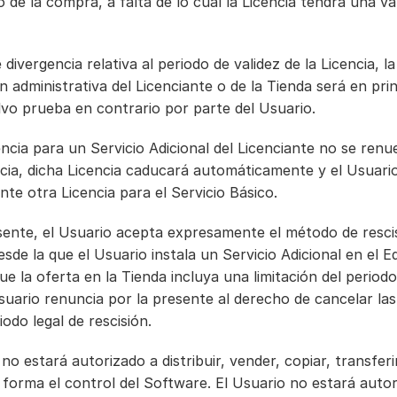
de la compra, a falta de lo cual la Licencia tendrá una val
divergencia relativa al periodo de validez de la Licencia, la 
administrativa del Licenciante o de la Tienda será en princ
lvo prueba en contrario por parte del Usuario.
encia para un Servicio Adicional del Licenciante no se renuev
ncia, dicha Licencia caducará automáticamente y el Usuari
e otra Licencia para el Servicio Básico.
sente, el Usuario acepta expresamente el método de rescis
esde la que el Usuario instala un Servicio Adicional en el Eq
ue la oferta en la Tienda incluya una limitación del periodo 
Usuario renuncia por la presente al derecho de cancelar la
iodo legal de rescisión.
 no estará autorizado a distribuir, vender, copiar, transferi
 forma el control del Software. El Usuario no estará autor