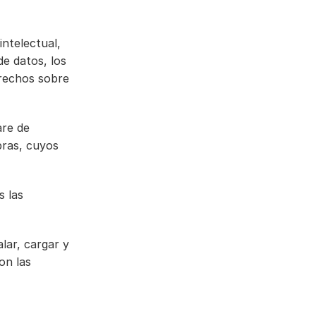
ntelectual, 
e datos, los 
rechos sobre 
re de 
ras, cuyos 
 las 
lar, cargar y 
n las 