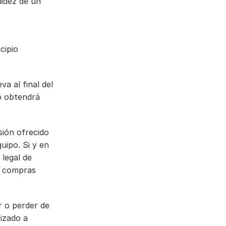
idez de un 
ipio 
a al final del 
o obtendrá 
ión ofrecido 
uipo. Si y en 
legal de 
s compras 
r o perder de 
izado a 