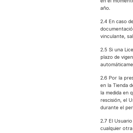
en el momento 
año.
2.4 En caso de 
documentación 
vinculante, sa
2.5 Si una Lic
plazo de vige
automáticament
2.6 Por la pre
en la Tienda d
la medida en q
rescisión, el 
durante el per
2.7 El Usuario
cualquier otra