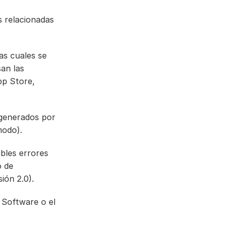
s relacionadas 
as cuales se 
n las 
p Store, 
generados por 
modo).
bles errores 
 de 
ión 2.0).
 Software o el 