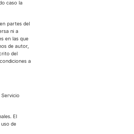
do caso la 
en partes del 
rsa ni a 
s en las que 
hos de autor, 
ito del 
condiciones a 
Servicio 
les. El 
 uso de 